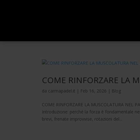
COME RINFORZARE LA M
da
carmapadel.it
|
Feb 16, 2026
|
Blog
COME RINFORZARE LA MUSCOLATURA NEL PADEL Gu
Introduzione: perché la forza è fondamentale nel p
brevi, frenate improvvise, rotazioni del...