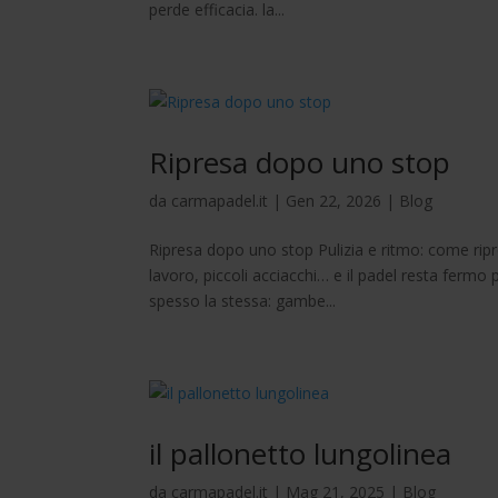
perde efficacia. la...
Ripresa dopo uno stop
da
carmapadel.it
|
Gen 22, 2026
|
Blog
Ripresa dopo uno stop Pulizia e ritmo: come ripre
lavoro, piccoli acciacchi… e il padel resta ferm
spesso la stessa: gambe...
il pallonetto lungolinea
da
carmapadel.it
|
Mag 21, 2025
|
Blog