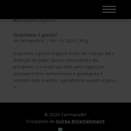
Scopriamo il gancio!
da
carmapadel.it
|
Nov 14, 2024
|
Blog
Scopriamo il gancio! Il gancio è uno dei colpi più utili e
strategici del padel. Spesso sottovalutato dai
principianti, è in realtà una delle armi migliori per
spezzare il ritmo dell’avversario e guadagnare il
controllo dello scambio, specialmente quando si gioca
in...
© 2026 Carmapadel
Sviluppato da
Soirëe Entertainment